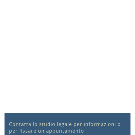
CONSULENZA
CONSULENZA
DEL
FISCALE
LAVORO
Contabilità.
Dichiarazioni
Gestione del
Fiscali Centro
rapporto
Assistenza
lavorativo.
Fiscale (CAAF).
Elaborazione
buste paga.
Contatta lo studio legale per informazioni o
per fissare un appuntamento